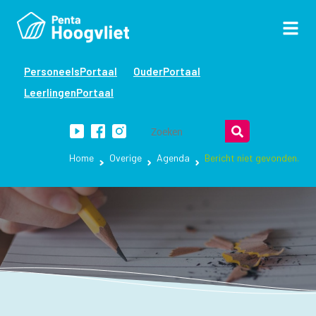
PersoneelsPortaal
OuderPortaal
LeerlingenPortaal
Home
Overige
Agenda
Bericht niet gevonden.