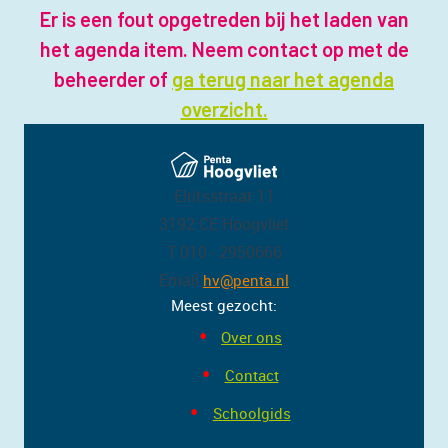
Er is een fout opgetreden bij het laden van
het agenda item. Neem contact op met de
beheerder of
ga terug naar het agenda
overzicht.
Elritsstraat 11
3192 CE Hoogvliet
T 010 - 2950666
Email
hv@penta.nl
Meest gezocht:
Over ons
Contact
Schoolgids