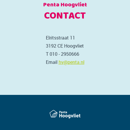
Penta Hoogvliet
CONTACT
Elritsstraat 11
3192 CE Hoogvliet
T 010 - 2950666
Email
hv@penta.nl