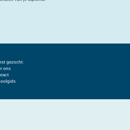
st gezocht:
r ons
tact
oolgids