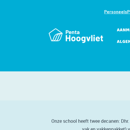
PersoneelsP
AANM
ALGE
Onze school heeft twee decanen: Dhr. 
vak en vakkenpakket) v