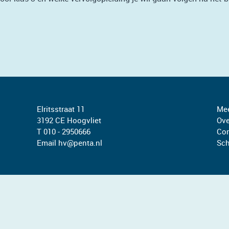
Elritsstraat 11
Mee
3192 CE Hoogvliet
Ove
T 010 - 2950666
Con
Email
hv@penta.nl
Sch