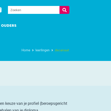
OUDERS
Home
leerlingen
decanaat
n keuze van je profiel (beroepsgericht
behalen van je diploma.