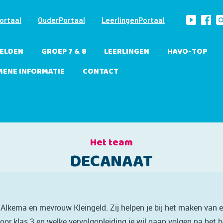
ortaal
OuderPortaal
LeerlingenPortaal
ELDEN
GROEP 7 & 8
LEERLINGEN
HAVO-TOP
MENE INFORMATIE
CONTACT
Het team
DECANAAT
Alkema en mevrouw Kleingeld. Zij helpen je bij het maken van ee
oor klas 3 en welke vervolgopleiding je wil gaan volgen na het 